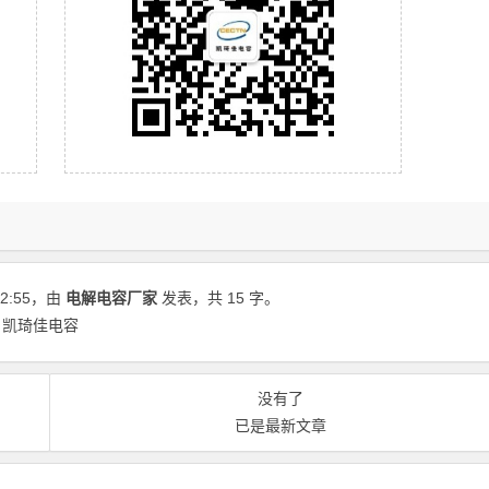
2:55
，由
电解电容厂家
发表，共 15 字。
 凯琦佳电容
没有了
已是最新文章