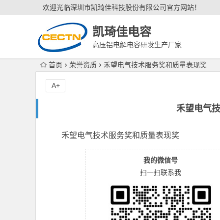
欢迎光临深圳市凯琦佳科技股份有限公司官方网站！
凯琦佳电容
高压铝电解电容研发生产厂家
首页
荣誉资质
禾望电气技术服务奖和质量表现奖
A+
禾望电气
禾望电气技术服务奖和质量表现奖
我的微信号
扫一扫联系我