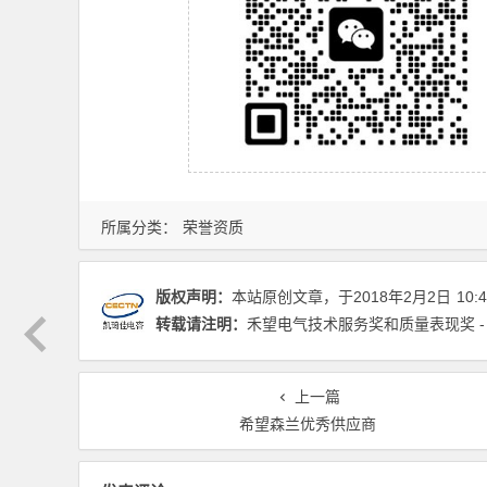
所属分类：
荣誉资质
版权声明：
本站原创文章，于2018年2月2日
10:4
转载请注明：
禾望电气技术服务奖和质量表现奖 -
上一篇
希望森兰优秀供应商