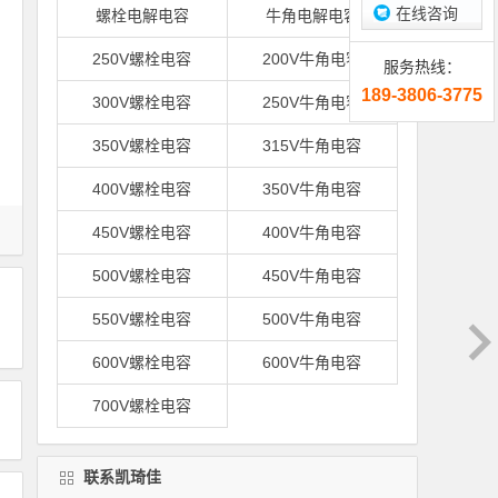
在线咨询
螺栓电解电容
牛角电解电容
250V螺栓电容
200V牛角电容
服务热线：
189-3806-3775
300V螺栓电容
250V牛角电容
350V螺栓电容
315V牛角电容
400V螺栓电容
350V牛角电容
450V螺栓电容
400V牛角电容
500V螺栓电容
450V牛角电容
550V螺栓电容
500V牛角电容
600V螺栓电容
600V牛角电容
700V螺栓电容
联系凯琦佳