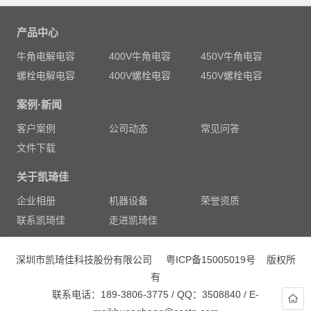
产品中心
牛角电解电容
400V牛角电容
450V牛角电容
螺栓电解电容
400V螺栓电容
450V螺栓电容
案例·新闻
客户案例
公司动态
常见问答
文件下载
关于凯琦佳
企业相册
机器设备
荣誉资质
联系凯琦佳
走进凯琦佳
深圳市凯琦佳科技股份有限公司
粤ICP备15005019号
版权所
有
联系电话：189-3806-3775 / QQ：3508840 / E-