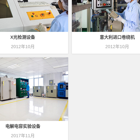
X光检测设备
意大利进口卷绕机
2012年10月
2012年10月
电解电容实验设备
2017年11月