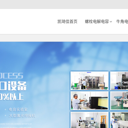
凯琦佳首页
螺栓电解电容
牛角