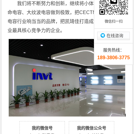
我们将不断努力和创新，继续将小体积电容、长寿
命电容、大纹波电容做到极致，把CECTN塑造成铝电解
电容行业响当当的品牌，把凯琦佳打造成铝电解电容行
微信扫一扫
业最具核心竞争力的企业。
在线咨询
服务热线：
189-3806-3775
我的微信号
我的微信公众号