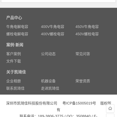
产品中心
牛角电解电容
400V牛角电容
450V牛角电容
螺栓电解电容
400V螺栓电容
450V螺栓电容
案例·新闻
客户案例
公司动态
常见问答
文件下载
关于凯琦佳
企业相册
机器设备
荣誉资质
联系凯琦佳
走进凯琦佳
深圳市凯琦佳科技股份有限公司
粤ICP备15005019号
版权所
有
联系电话：189-3806-3775 / QQ：3508840 / E-