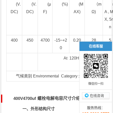
(V.
(V.
(μ
(%)
(M
（m
DC)
DC)
F)
AX)
Ω)
A , 
X, 5
n
400
450
4700
-15~+2
0.20
28
5
在线客服
0
At 120Hz 20℃
气候类别 Environmental Category : 40/085/56
微信扫一扫
在线咨询
400V4700uf 螺栓电解电容尺寸介绍
服务热线：
一、外形结构尺寸