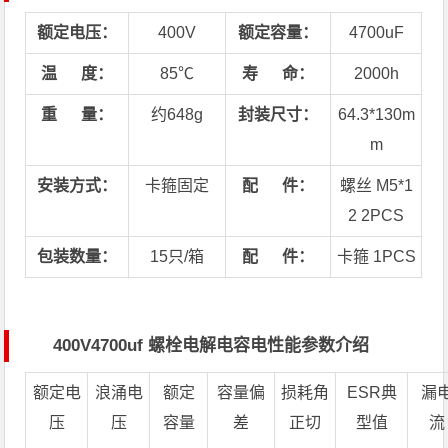
额定电压：
400V
额定容量：
4700uF
温 度：
85℃
寿 命：
2000h
重 量：
约648g
封装尺寸：
64.3*130m
m
安装方式：
卡箍固定
配 件：
螺丝 M5*1
2 2PCS
包装数量：
15只/箱
配 件：
卡箍 1PCS
400V4700uf 螺栓电解电容电性能参数介绍
额定电
浪涌电
额定
容量偏
损耗角
ESR典
漏
压
压
容量
差
正切
型值
流